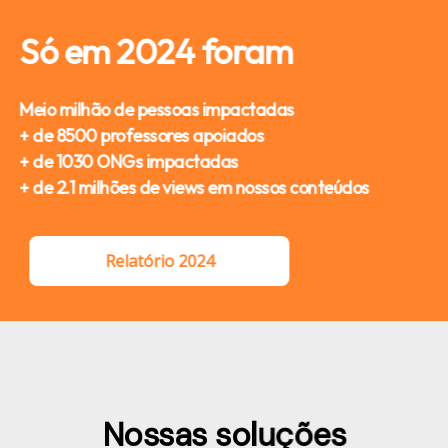
Só em 2024 foram
Meio milhão de pessoas impactadas
+ de 8500 professores apoiados
+ de 1030 ONGs impactadas
+ de 2.1 milhões de views em nossos conteúdos
Relatório 2024
Nossas soluções